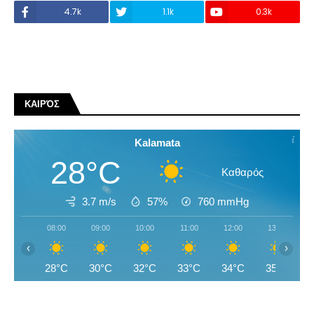
4.7k
1.1k
0.3k
ΚΑΙΡΌΣ
Kalamata
28°C
Καθαρός
3.7 m/s
57%
760
mmHg
08:00
09:00
10:00
11:00
12:00
13:00
‹
›
28°C
30°C
32°C
33°C
34°C
35°C