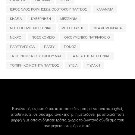
ΙΕΡΟΣ ΝΑΟΣ ΚΟΙΜΗΣΕΩΣ ΘΕΟΤΟΚΟΥ ΠΛΑΤΕΟΣ
ΚΑΛΑΜΑΤΑ
ΚΗΔΕΙΑ
ΚΥΒΕΡΝΗΣΗ
ΜΕΣΣΗΝΙΑ
ΜΗΤΡΟΠΟΛΙΣ ΜΕΣΣΗΝΙΑΣ
ΜΗΤΣΟΤΑΚΗΣ
ΝΕΑ ΔΗΜΟΚΡΑΤΙΑ
ΝΕΚΡΟΙ
ΝΟΣΟΚΟΜΕΙΟ
ΟΙΚΟΥΜΕΝΙΚΟ ΠΑΤΡΙΑΡΧΕΙΟ
ΠΑΡΑΤΡΑΓΟΥΔΑ
ΠΛΑΤΥ
ΠΟΝΟΣ
ΤΑ ΚΟΙΝΩΝΙΚΑ ΤΟΥ ΧΩΡΙΟΥ ΜΑΣ
ΤΑ ΝΕΑ ΤΗΣ ΜΕΣΣΗΝΙΑΣ
ΤΟΠΙΚΗ ΚΟΙΝΟΤΗΤΑ ΠΛΑΤΕΟΣ
ΥΓΕΙΑ
ΦΥΛΑΚΗ
Κανένα μέρος αυτού του ιστότοπου δεν μπορεί να αναπαραχθεί,
αποθηκευτεί σε σύστημα ανάκτησης, ή μεταδοθεί, με οποιαδήποτε
μορφή ή με οποιονδήποτε τρόπο, χωρίς το ζωντανό σύνδεσμο που
αναφέρεται στο μέρος αυτό.