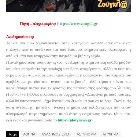
Πηγή – πληροφορίες:
https://www.zougla.gr
Αναδημοσίευση:
Τα κείμενα που δημοσιεύονται στην κατηγορία «αναδημοσίευση» είναι
επιλογές από το διαδίκτυο και από διάφορες ενημερωτικές πλατφόρμες ή
από κείμενα που υπάρχουν στην παγκόσμια βιβλιογραφία.
Η αναδημοσίευση τους στην έγκυρη ανεξάρτητη ενημερωτική σελίδα μας δεν
σημαίνει απαραίτητα την αποδοχή των όσων αναφέρονται, αλλά και ούτε ότι
συμφωνούμε στις απόψεις που εμπεριέχονται ή εκφράζονται στα κείμενα που
προβάλουμε με ιδιαίτερη αγάπη και σεβασμό, αλλά είμαστε πάντα και
παραμένουμε πιστοί και εκφραστές της πασίγνωστης φράσης του
Voltaire
,
(1694-1778 Γάλλος φιλόσοφος & συγγραφέας) «Διαφωνώ με αυτό που λες,
αλλά θα υπερασπιστώ μέχρι θανάτου το δικαίωμά σου να το λες». Γιατί εμείς
ως η ανεξάρτητη μοναδική έγκυρη ενημερωτική σελίδα έχουμε πάντα τον
πλουραλισμό στην ενημέρωση, αφού όταν η ενημέρωση πιάνει τόπο, τότε
έχει έναν και μοναδικό τόπο το
https://platynews.gr
Tags
ΑΘΗΝΑ
ΑΝΑΔΗΜΟΣΙΕΥΣΗ
ΑΣΤΥΝΟΜΙΑ
ΑΤΥΧΗΜΑ