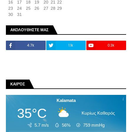
16
17
18
19
20
21
22
23
24
25
26
27
28
29
30
31
ΑΚΟΛΟΥΘΗΣΤΕ ΜΑΣ
4.7k
1.1k
0.3k
ΚΑΙΡΌΣ
Kalamata
35°C
Κυρίως Καθαρός
5.7 m/s
56%
759
mmHg