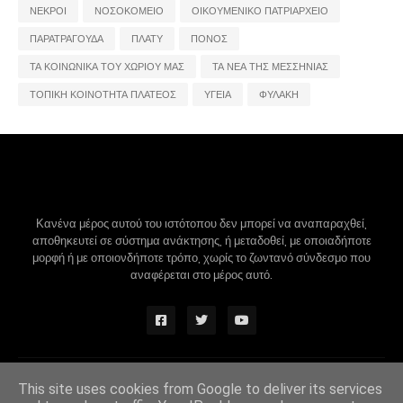
ΝΕΚΡΟΙ
ΝΟΣΟΚΟΜΕΙΟ
ΟΙΚΟΥΜΕΝΙΚΟ ΠΑΤΡΙΑΡΧΕΙΟ
ΠΑΡΑΤΡΑΓΟΥΔΑ
ΠΛΑΤΥ
ΠΟΝΟΣ
ΤΑ ΚΟΙΝΩΝΙΚΑ ΤΟΥ ΧΩΡΙΟΥ ΜΑΣ
ΤΑ ΝΕΑ ΤΗΣ ΜΕΣΣΗΝΙΑΣ
ΤΟΠΙΚΗ ΚΟΙΝΟΤΗΤΑ ΠΛΑΤΕΟΣ
ΥΓΕΙΑ
ΦΥΛΑΚΗ
Κανένα μέρος αυτού του ιστότοπου δεν μπορεί να αναπαραχθεί,
αποθηκευτεί σε σύστημα ανάκτησης, ή μεταδοθεί, με οποιαδήποτε
μορφή ή με οποιονδήποτε τρόπο, χωρίς το ζωντανό σύνδεσμο που
αναφέρεται στο μέρος αυτό.
Design by -
Blogger Themes
|
Blogger Templates
This site uses cookies from Google to deliver its services