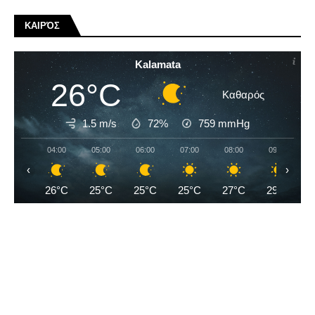
ΚΑΙΡΌΣ
Kalamata
26°C
Καθαρός
1.5 m/s
72%
759
mmHg
04:00
05:00
06:00
07:00
08:00
09:00
‹
›
26°C
25°C
25°C
25°C
27°C
29°C