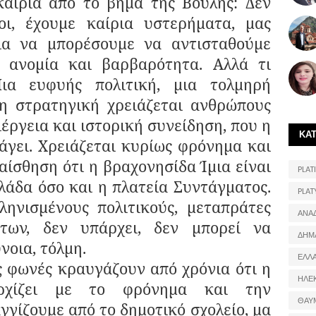
 από το βήμα της Βουλής: Δεν
οι, έχουμε καίρια υστερήματα, μας
ια να μπορέσουμε να αντισταθούμε
 ανομία και βαρβαρότητα. Αλλά τι
ια ευφυής πολιτική, μια τολμηρή
η στρατηγική χρειάζεται ανθρώπους
ιέργεια και ιστορική συνείδηση, που η
ΚΑ
άγει. Χρειάζεται κυρίως φρόνημα και
αίσθηση ότι η βραχονησίδα Ίμια είναι
PLATI
λάδα όσο και η πλατεία Συντάγματος.
PLAT
ηνισμένους πολιτικούς, μεταπράτες
ΑΝΑ
των, δεν υπάρχει, δεν μπορεί να
ΔΗΜ
νοια, τόλμη.
ΕΛΛ
νές κραυγάζουν από χρόνια ότι η
ΗΛΕ
αρχίζει με το φρόνημα και την
ΘΑΥ
γγίζουμε από το δημοτικό σχολείο, μα