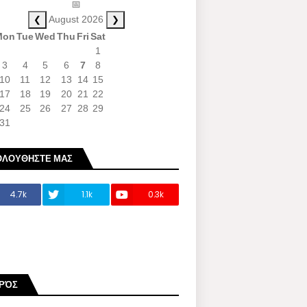
📅
❮
❯
August 2026
Mon
Tue
Wed
Thu
Fri
Sat
1
3
4
5
6
7
8
10
11
12
13
14
15
17
18
19
20
21
22
24
25
26
27
28
29
31
ΟΛΟΥΘΗΣΤΕ ΜΑΣ
4.7k
1.1k
0.3k
ΙΡΌΣ