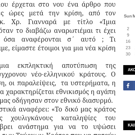
μου έρχεται στο νου ένα άρθρο που
ες ώρες μετά την κρίση, από τον
Sun
κ. Χρ. Γιανναρά με τίτλο «Ίμια
ταν το διαβάζω αναρωτιέμαι τι έχει
2
9
ι όσα αναφέρονται σ΄ αυτό ; Τι
16
με, είμαστε έτοιμοι για μια νέα κρίση
23
30
μια εκπληκτική αποτύπωση της
ΑΚ
ύγχρονου νέο-ελληνικού κράτους. Ο
η, οι παραλείψεις, τα υστερήματα, η
α χαρακτηρίζεται εθνικισμός η αγάπη
 μας οδήγησαν στον εθνικό διασυρμό.
 αναφέρει: «Το δικό μας κράτος
ς χουλιγκάνους καταληψίες του
 βρει ανάστημα για να το υψώσει
ΚΑ