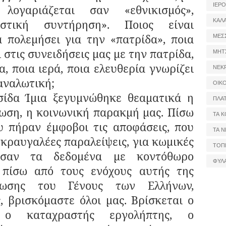
ΙΕΡ
λογαριάζεται σαν «εθνικισμός»,
ΚΑΛ
διστική συντήρηση». Ποιος είναι
 πολεμήσει για την «πατρίδα», ποια
ΜΕΣ
 στις συνειδήσεις μας με την πατρίδα,
ΜΗΤ
α, ποια ιερά, ποια ελευθερία γνωρίζει
ΝΕΚ
αναλωτική;
ΟΙΚ
μια ξεγυμνώθηκε θεαματικά η
ΠΛΑ
ωση, η κοινωνική παρακμή μας. Πίσω
ΤΑ Κ
 πήραν έμφοβοι τις αποφάσεις, που
ΤΑ Ν
 κραυγαλέες παραλείψεις, για κωμικές
ΤΟΠ
ρησαν τα δεδομένα με κοντόθωρο
ΦΥΛ
, πίσω από τους ενόχους αυτής της
ίνωσης του Γένους των Ελλήνων,
, βρισκόμαστε όλοι μας. Βρίσκεται ο
, ο καταχραστής εργολήπτης, ο