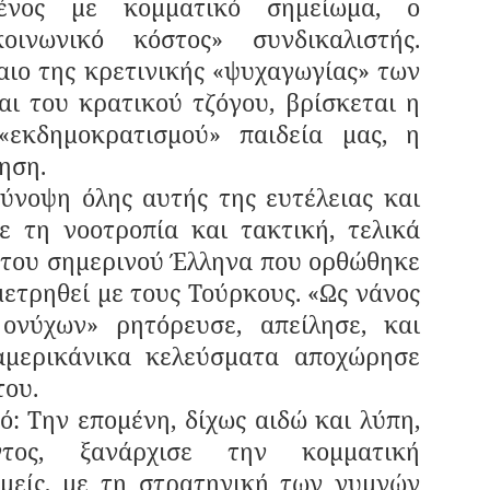
μένος με κομματικό σημείωμα, ο
ινωνικό κόστος» συνδικαλιστής.
αιο της κρετινικής «ψυχαγωγίας» των
ι του κρατικού τζόγου, βρίσκεται η
«εκδημοκρατισμού» παιδεία μας, η
ηση.
 όλης αυτής της ευτέλειας και
 τη νοοτροπία και τακτική, τελικά
 του σημερινού Έλληνα που ορθώθηκε
ετρηθεί με τους Τούρκους. «Ως νάνος
ονύχων» ρητόρευσε, απείλησε, και
μερικάνικα κελεύσματα αποχώρησε
του.
ην επομένη, δίχως αιδώ και λύπη,
υντος, ξανάρχισε την κομματική
Εμείς, με τη στρατηγική των γυμνών