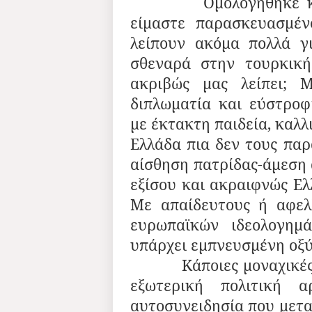
Ομολογήθηκε καίρια
είμαστε παρασκευασμέν
λείπουν ακόμα πολλά γ
σθεναρά στην τουρκική
ακριβώς μας λείπει; Μ
διπλωματία και εύστροφ
με έκτακτη παιδεία, καλλ
Ελλάδα πια δεν τους παρ
αίσθηση πατρίδας-άμεση 
εξίσου και ακραιφνώς Ελ
Με απαίδευτους ή αφελλ
ευρωπαϊκών ιδεολογημά
υπάρχει εμπνευσμένη οξύ
Κάποιες μοναχικές φω
εξωτερική πολιτική 
αυτοσυνειδησία που μετα