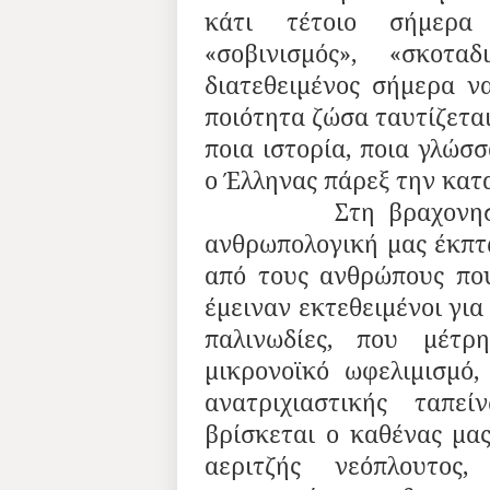
κάτι τέτοιο σήμερα 
«σοβινισμός», «σκοτα
διατεθειμένος σήμερα να
ποιότητα ζώσα ταυτίζεται
ποια ιστορία, ποια γλώσσ
ο Έλληνας πάρεξ την κατ
Στη βραχονησίδα Ί
ανθρωπολογική μας έκπτ
από τους ανθρώπους που
έμειναν εκτεθειμένοι για
παλινωδίες, που μέτ
μικρονοϊκό ωφελιμισμό
ανατριχιαστικής ταπε
βρίσκεται ο καθένας μας
αεριτζής νεόπλουτος