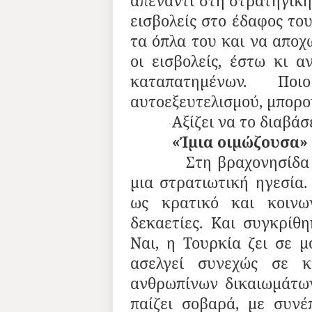
απέναντι στη στρατηγική
εισβολείς στο έδαφος του
τα όπλα του και να αποχ
οι εισβολείς, έστω κι α
καταπατημένων. Πο
αυτοεξευτελισμού, μπορο
Αξίζει να το διαβάσετ
«Ίμια οιμώζουσα»
Στη βραχονησίδα Ίμια
μια στρατιωτική ηγεσία.
ως κρατικό και κοινω
δεκαετίες. Και συγκρίθ
Ναι, η Τουρκία ζει σε μ
ασελγεί συνεχώς σε κ
ανθρωπίνων δικαιωμάτων
παίζει σοβαρά, με συνέ