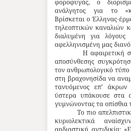
φοροφυγάς, ο διορισ
ανάλγητος για το «κο
Βρίσκεται ο Έλληνας-έρμ
τηλεοπτικών καναλιών κα
διαλυμένη για λόγους 
αφελληνισμένη μας διανό
Η αφαιρετική σύνοψη
αποσύνθεσης συγκρότησε
τον ανθρωπολογικό τύπο
στη βραχονησίδα να αναμ
τανυόμενος επ’ άκρων 
ύστερα υπάκουσε στα α
γυμνώνοντας τα οπίσθια 
Το πιο απελπιστικό: Τ
κυριολεκτικά αναίσχ
αηδιαστική αντιδικία: «