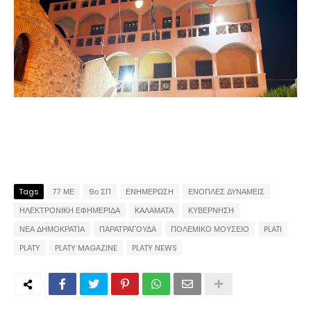
Tags
77 ΜΕ
9ο ΣΠ
ΕΝΗΜΕΡΩΣΗ
ΕΝΟΠΛΕΣ ΔΥΝΑΜΕΙΣ
ΗΛΕΚΤΡΟΝΙΚΗ ΕΦΗΜΕΡΙΔΑ
ΚΑΛΑΜΑΤΑ
ΚΥΒΕΡΝΗΣΗ
ΝΕΑ ΔΗΜΟΚΡΑΤΙΑ
ΠΑΡΑΤΡΑΓΟΥΔΑ
ΠΟΛΕΜΙΚΟ ΜΟΥΣΕΙΟ
PLATI
PLATY
PLATY MAGAZINE
PLATY NEWS