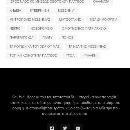
ΙΕΡΟΣ ΝΑΟΣ ΚΟΙΜΗΣΕΩΣ ΘΕΟΤΟΚΟΥ ΠΛΑΤΕΟΣ
ΚΑΛΑΜΑΤΑ
ΚΗΔΕΙΑ
ΚΥΒΕΡΝΗΣΗ
ΜΕΣΣΗΝΙΑ
ΜΗΤΡΟΠΟΛΙΣ ΜΕΣΣΗΝΙΑΣ
ΜΗΤΣΟΤΑΚΗΣ
ΝΕΑ ΔΗΜΟΚΡΑΤΙΑ
ΝΕΚΡΟΙ
ΝΟΣΟΚΟΜΕΙΟ
ΟΙΚΟΥΜΕΝΙΚΟ ΠΑΤΡΙΑΡΧΕΙΟ
ΠΑΡΑΤΡΑΓΟΥΔΑ
ΠΛΑΤΥ
ΠΟΝΟΣ
ΤΑ ΚΟΙΝΩΝΙΚΑ ΤΟΥ ΧΩΡΙΟΥ ΜΑΣ
ΤΑ ΝΕΑ ΤΗΣ ΜΕΣΣΗΝΙΑΣ
ΤΟΠΙΚΗ ΚΟΙΝΟΤΗΤΑ ΠΛΑΤΕΟΣ
ΥΓΕΙΑ
ΦΥΛΑΚΗ
Κανένα μέρος αυτού του ιστότοπου δεν μπορεί να αναπαραχθεί,
αποθηκευτεί σε σύστημα ανάκτησης, ή μεταδοθεί, με οποιαδήποτε
μορφή ή με οποιονδήποτε τρόπο, χωρίς το ζωντανό σύνδεσμο που
αναφέρεται στο μέρος αυτό.