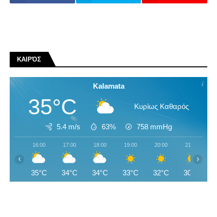
ΚΑΙΡΌΣ
Kalamata
35°C
Κυρίως Καθαρός
5.4 m/s
63%
758
mmHg
16:00
17:00
18:00
19:00
20:00
21:00
‹
›
35°C
34°C
34°C
33°C
32°C
30°C