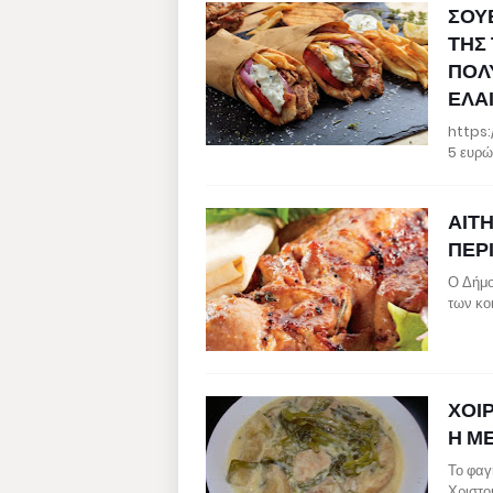
ΣΟΥ
ΤΗΣ 
ΠΟΛ
ΕΛΑΙ
https:
5 ευρώ
ΑΙΤ
ΠΕΡ
Ο Δήμο
των κο
ΧΟΙ
Η Μ
Το φαγ
Χριστο