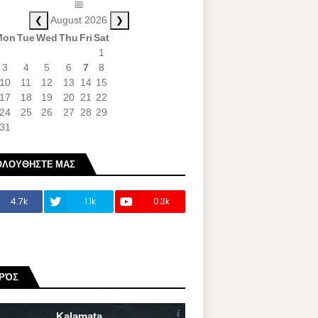
📅
❮
❯
August 2026
Mon
Tue
Wed
Thu
Fri
Sat
1
3
4
5
6
7
8
10
11
12
13
14
15
17
18
19
20
21
22
24
25
26
27
28
29
31
ΟΛΟΥΘΗΣΤΕ ΜΑΣ
4.7k
1.1k
0.3k
ΙΡΌΣ
Kalamata