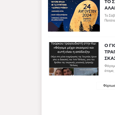
ΤΟ 
ΑΛΑ
Το Σάβ
Πατάτα
Ο Γ
ΤΡΑ
ΣΚΑΣ
Φάγαμε
άτομα, 
Φόρτωσ