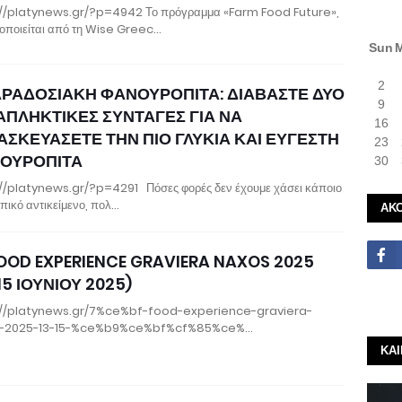
//platynews.gr/?p=4942 Το πρόγραμμα «Farm Food Future»,
οποιείται από τη Wise Greec…
Sun
2
ΑΡΑΔΟΣΙΑΚΗ ΦΑΝΟΥΡΟΠΙΤΑ: ΔΙΑΒΑΣΤΕ ΔΥΟ
9
ΑΠΛΗΚΤΙΚΕΣ ΣΥΝΤΑΓΕΣ ΓΙΑ ΝΑ
16
ΑΣΚΕΥΑΣΕΤΕ ΤΗΝ ΠΙΟ ΓΛΥΚΙΑ ΚΑΙ ΕΥΓΕΣΤΗ
23
ΟΥΡΟΠΙΤΑ
30
//platynews.gr/?p=4291 Πόσες φορές δεν έχουμε χάσει κάποιο
ικό αντικείμενο, πολ…
ΑΚ
OOD EXPERIENCE GRAVIERA NAXOS 2025
15 ΙΟΥΝΙΟΥ 2025)
://platynews.gr/7%ce%bf-food-experience-graviera-
-2025-13-15-%ce%b9%ce%bf%cf%85%ce%…
ΚΑ