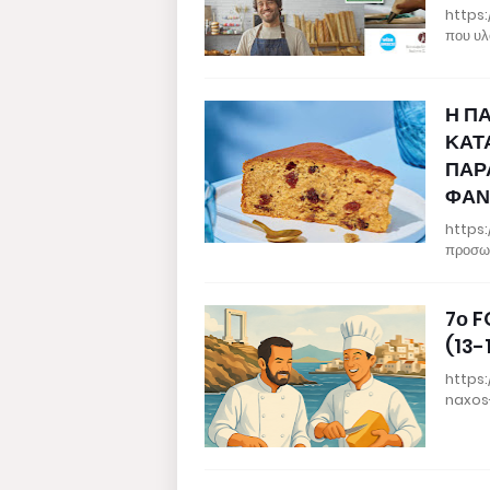
https:
που υλ
Η Π
ΚΑΤ
ΠΑΡ
ΦΑΝ
https:
προσωπ
7ο F
(13-
https
naxos