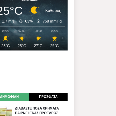
25°C
Καθαρός
1.7 m/s
63%
758
mmHg
06:00
07:00
08:00
09:00
10:00
11:00
12:00
›
25°C
25°C
27°C
29°C
31°C
32°C
33°C
ΔΗΜΟΦΙΛΗ
ΠΡΟΣΦΑΤΑ
ΔΙΑΒΑΣΤΕ ΠΟΣΑ ΧΡΗΜΑΤΑ
ΠΑΙΡΝΕΙ ΕΝΑΣ ΠΡΟΕΔΡΟΣ