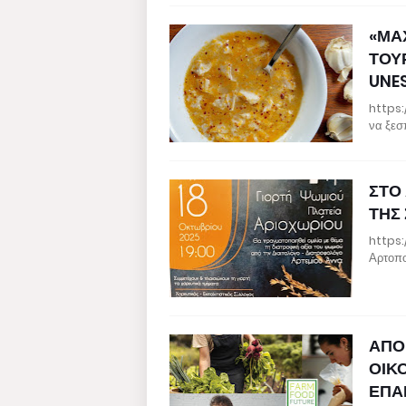
«ΜΑ
ΤΟΥ
UNE
https:
να ξεσ
ΣΤΟ
ΤΗΣ
https:
Αρτοπο
ΑΠΟ 
ΟΙΚ
ΕΠΑ