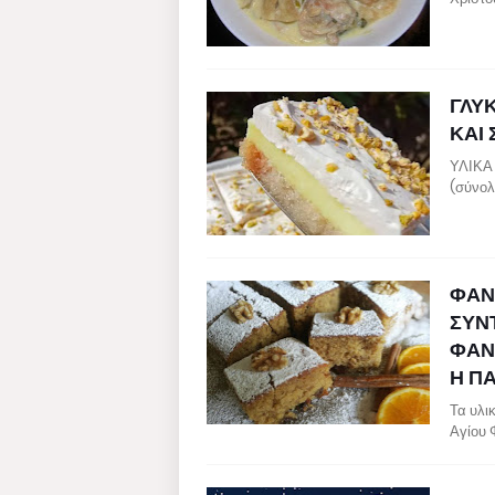
ΓΛΥ
ΚΑΙ 
ΥΛΙΚΑ 
(σύνολ
ΦΑΝ
ΣΥΝΤ
ΦΑΝΟ
Η Π
Τα υλι
Αγίου 